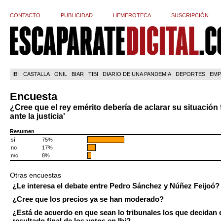
CONTACTO
PUBLICIDAD
HEMEROTECA
SUSCRIPCIÓN
IBI
CASTALLA
ONIL
BIAR
TIBI
DIARIO DE UNA PANDEMIA
DEPORTES
EMP
Encuesta
¿Cree que el rey emérito debería de aclarar su situación 
ante la justicia'
Resumen
sí
75%
no
17%
n/c
8%
Otras encuestas
¿Le interesa el debate entre Pedro Sánchez y Núñez Feijoó?
¿Cree que los precios ya se han moderado?
¿Está de acuerdo en que sean lo tribunales los que decidan 
resultado final de los votos en Ibi?