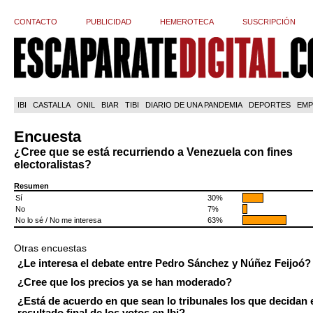
CONTACTO
PUBLICIDAD
HEMEROTECA
SUSCRIPCIÓN
IBI
CASTALLA
ONIL
BIAR
TIBI
DIARIO DE UNA PANDEMIA
DEPORTES
EMP
Encuesta
¿Cree que se está recurriendo a Venezuela con fines
electoralistas?
Resumen
Sí
30%
No
7%
No lo sé / No me interesa
63%
Otras encuestas
¿Le interesa el debate entre Pedro Sánchez y Núñez Feijoó?
¿Cree que los precios ya se han moderado?
¿Está de acuerdo en que sean lo tribunales los que decidan 
resultado final de los votos en Ibi?