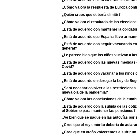
¿Está de acuerdo en enviar armas a Ucran
¿Cómo valora la respuesta de Europa contr
¿Quién crees que debería dimitir?
¿Cómo valora el resultado de las eleccione
¿Está de acuerdo con mantener la obligator
¿Está de acuerdo que España lleve armame
¿Está de acuerdo con seguir vacunando con 
general?
¿Le parece bien que los niños vuelvan a la
¿Está de acuerdo con las nuevas medidas de
Covid?
¿Está de acuerdo con vacunar a los niños d
¿Está de acuerdo en derogar la Ley de Se
¿Será necesario volver a las restriccione
nueva ola de la pandemia?
¿Cómo valora las conclusiones de la cumb
¿Está de acuerdo con la subida de las coti
el Gobierno para mantener las pensiones?
¿Ve bien que se pague en las autovías por 
¿Cree que el rey emérito debería de aclarar s
¿Cree que en otoño volveremos a sufrir un