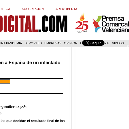
OTECA
SUSCRIPCIÓN
AREA OBERTA
 UNA PANDEMIA
DEPORTES
EMPRESAS
OPINION
COM. VALENCIANA
VIDEOS
E
ión a España de un infectado
z y Núñez Feijoó?
?
los que decidan el resultado final de los