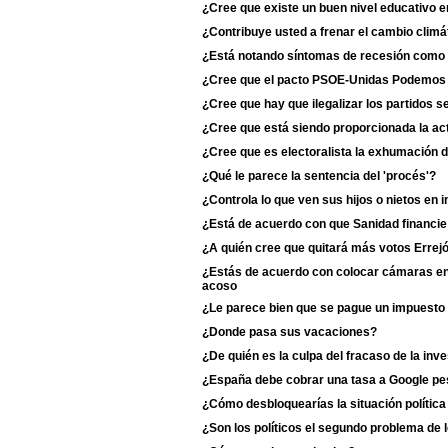
¿Cree que existe un buen nivel educativo e
¿Contribuye usted a frenar el cambio climá
¿Está notando síntomas de recesión como 
¿Cree que el pacto PSOE-Unidas Podemos du
¿Cree que hay que ilegalizar los partidos s
¿Cree que está siendo proporcionada la act
¿Cree que es electoralista la exhumación 
¿Qué le parece la sentencia del 'procés'?
¿Controla lo que ven sus hijos o nietos en i
¿Está de acuerdo con que Sanidad financie
¿A quién cree que quitará más votos Erre
¿Estás de acuerdo con colocar cámaras en 
acoso
¿Le parece bien que se pague un impuesto 
¿Donde pasa sus vacaciones?
¿De quién es la culpa del fracaso de la inv
¿España debe cobrar una tasa a Google p
¿Cómo desbloquearías la situación polític
¿Son los políticos el segundo problema de 