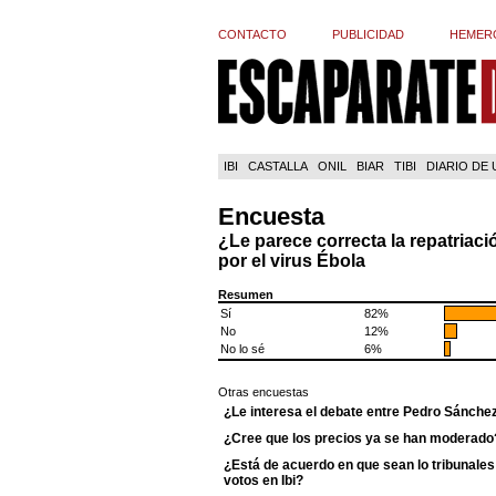
CONTACTO
PUBLICIDAD
HEMER
IBI
CASTALLA
ONIL
BIAR
TIBI
DIARIO DE
Encuesta
¿Le parece correcta la repatriac
por el virus Ébola
Resumen
Sí
82%
No
12%
No lo sé
6%
Otras encuestas
¿Le interesa el debate entre Pedro Sánche
¿Cree que los precios ya se han moderado
¿Está de acuerdo en que sean lo tribunales 
votos en Ibi?