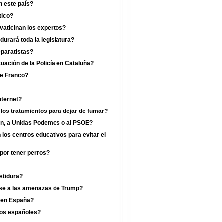
n este país?
tico?
vaticinan los expertos?
rará toda la legislatura?
eparatistas?
uación de la Policía en Cataluña?
de Franco?
nternet?
 los tratamientos para dejar de fumar?
jón, a Unidas Podemos o al PSOE?
los centros educativos para evitar el
por tener perros?
estidura?
ese a las amenazas de Trump?
a en España?
los españoles?