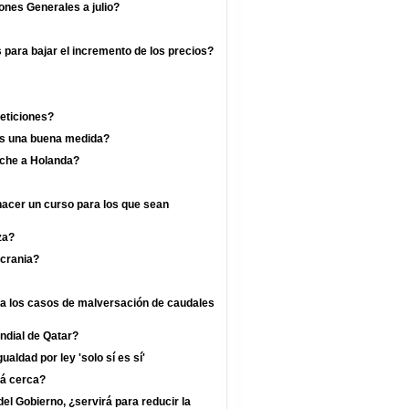
ones Generales a julio?
s para bajar el incremento de los precios?
eticiones?
 es una buena medida?
rche a Holanda?
hacer un curso para los que sean
za?
crania?
ra los casos de malversación de caudales
undial de Qatar?
ualdad por ley 'solo sí es sí'
tá cerca?
l Gobierno, ¿servirá para reducir la