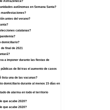
a de AstraZeneca?
omunidades autónomas en Semana Santa?
n manifestaciones?
ión antes del verano?
Santa?
 elecciones catalanas?
a pandemia?
 domiciliario?
 de final de 2021
untará?
va a imponer durante las fiestas de
 públicas de Ibi tras el aumento de casos
 lista una de las vacunas?
o domiciliario durante al menos 15 días en
ado de alarma en todo el territorio
de que acabe 2020?
de que acabe 2020?