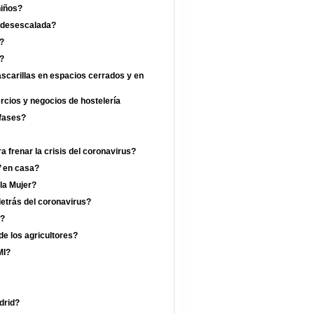
niños?
a desescalada?
?
a?
ascarillas en espacios cerrados y en
ercios y negocios de hostelería
 fases?
 frenar la crisis del coronavirus?
’ en casa?
 la Mujer?
etrás del coronavirus?
a?
de los agricultores?
MI?
drid?