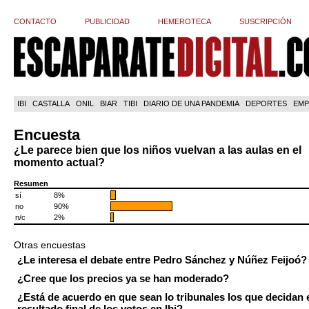
CONTACTO
PUBLICIDAD
HEMEROTECA
SUSCRIPCIÓN
IBI
CASTALLA
ONIL
BIAR
TIBI
DIARIO DE UNA PANDEMIA
DEPORTES
EMP
Encuesta
¿Le parece bien que los niños vuelvan a las aulas en el
momento actual?
Resumen
sí
8%
no
90%
n/c
2%
Otras encuestas
¿Le interesa el debate entre Pedro Sánchez y Núñez Feijoó?
¿Cree que los precios ya se han moderado?
¿Está de acuerdo en que sean lo tribunales los que decidan 
resultado final de los votos en Ibi?