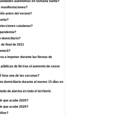
omunidades autónomas en Semana Santa?
n manifestaciones?
ión antes del verano?
Santa?
 elecciones catalanas?
a pandemia?
 domiciliario?
 de final de 2021
untará?
va a imponer durante las fiestas de
 públicas de Ibi tras el aumento de casos
 lista una de las vacunas?
o domiciliario durante al menos 15 días en
ado de alarma en todo el territorio
de que acabe 2020?
de que acabe 2020?
niños?