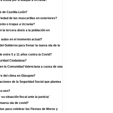
a Rusia por el ataque a Ucrania?
s de Castilla-León?
iedad de las mascarillas en exteriores?
nto o tropas a Ucrania?
la tercera dosis a la población en
s aulas en el momento actual?
l Gobierno para frenar la nueva ola de la
e entre 5 y 11 años contra la Covid?
guridad Ciudadana?
s en la Comunidad Valenciana a causa de una
re del clima en Glasgow?
zaciones de la Seguridad Social que plantea
su uso?
u situación fiscal ante la justicia'
 nueva ola de covid?
as para celebrar las Fiestas de Moros y