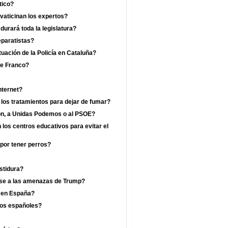
tico?
vaticinan los expertos?
rará toda la legislatura?
eparatistas?
uación de la Policía en Cataluña?
de Franco?
nternet?
 los tratamientos para dejar de fumar?
jón, a Unidas Podemos o al PSOE?
los centros educativos para evitar el
por tener perros?
estidura?
ese a las amenazas de Trump?
a en España?
los españoles?