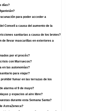
s días?
fganistán?
 vacunación para poder acceder a
el Consell a causa del aumento de la
ricciones sanitarias a causa de los brotes?
n de llevar mascarillas en exteriores a
enados por el procés?
 crisis con Marruecos?
a en las autonomías?
anitario para viajar?
prohibir fumar en las terrazas de los
 de alarma el 9 de mayo?
layas y espacios al aire libre?
mpuestas durante esta Semana Santa?
a de AstraZeneca?