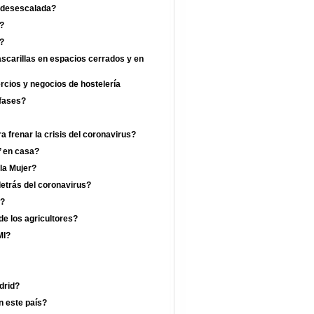
a desescalada?
?
a?
ascarillas en espacios cerrados y en
ercios y negocios de hostelería
 fases?
 frenar la crisis del coronavirus?
’ en casa?
 la Mujer?
etrás del coronavirus?
a?
de los agricultores?
MI?
drid?
n este país?