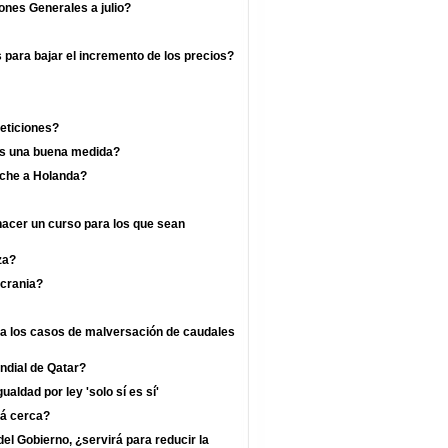
ones Generales a julio?
s para bajar el incremento de los precios?
eticiones?
 es una buena medida?
rche a Holanda?
hacer un curso para los que sean
za?
crania?
ra los casos de malversación de caudales
undial de Qatar?
ualdad por ley 'solo sí es sí'
tá cerca?
l Gobierno, ¿servirá para reducir la