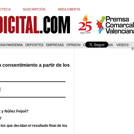
OTECA
SUSCRIPCIÓN
AREA OBERTA
 UNA PANDEMIA
DEPORTES
EMPRESAS
OPINION
COM. VALENCIANA
VIDEOS
E
 consentimiento a partir de los
z y Núñez Feijoó?
?
los que decidan el resultado final de los