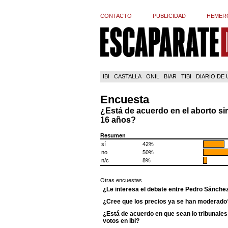
CONTACTO
PUBLICIDAD
HEMER
IBI
CASTALLA
ONIL
BIAR
TIBI
DIARIO DE
Encuesta
¿Está de acuerdo en el aborto sin
16 años?
Resumen
sí
42%
no
50%
n/c
8%
Otras encuestas
¿Le interesa el debate entre Pedro Sánche
¿Cree que los precios ya se han moderado
¿Está de acuerdo en que sean lo tribunales 
votos en Ibi?