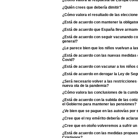
¿Cómo valora la respuesta de Europa contr
¿Quién crees que debería dimitir?
¿Cómo valora el resultado de las eleccione
¿Está de acuerdo con mantener la obligator
¿Está de acuerdo que España lleve armame
¿Está de acuerdo con seguir vacunando con 
general?
¿Le parece bien que los niños vuelvan a la
¿Está de acuerdo con las nuevas medidas de
Covid?
¿Está de acuerdo con vacunar a los niños d
¿Está de acuerdo en derogar la Ley de Se
¿Será necesario volver a las restriccione
nueva ola de la pandemia?
¿Cómo valora las conclusiones de la cumb
¿Está de acuerdo con la subida de las coti
el Gobierno para mantener las pensiones?
¿Ve bien que se pague en las autovías por 
¿Cree que el rey emérito debería de aclarar s
¿Cree que en otoño volveremos a sufrir un
¿Está de acuerdo con las medidas propuest
Cristianos?