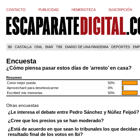
CONTACTO
PUBLICIDAD
HEMEROTECA
SUSCRIPCIÓN
IBI
CASTALLA
ONIL
BIAR
TIBI
DIARIO DE UNA PANDEMIA
DEPORTES
EMP
Encuesta
¿Cómo piensa pasar estos días de ‘arresto’ en casa?
Resumen
Como mejor pueda
50%
Aprovecharé para desintoxicarme
0%
Escribiré mis memorias
50%
Otras encuestas
¿Le interesa el debate entre Pedro Sánchez y Núñez Feijoó?
¿Cree que los precios ya se han moderado?
¿Está de acuerdo en que sean lo tribunales los que decidan 
resultado final de los votos en Ibi?