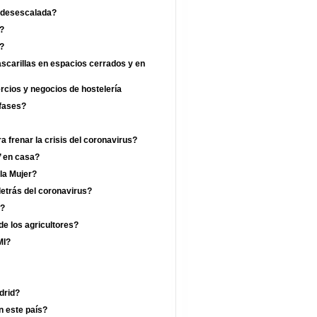
a desescalada?
?
a?
ascarillas en espacios cerrados y en
ercios y negocios de hostelería
 fases?
 frenar la crisis del coronavirus?
’ en casa?
 la Mujer?
etrás del coronavirus?
a?
de los agricultores?
MI?
drid?
n este país?