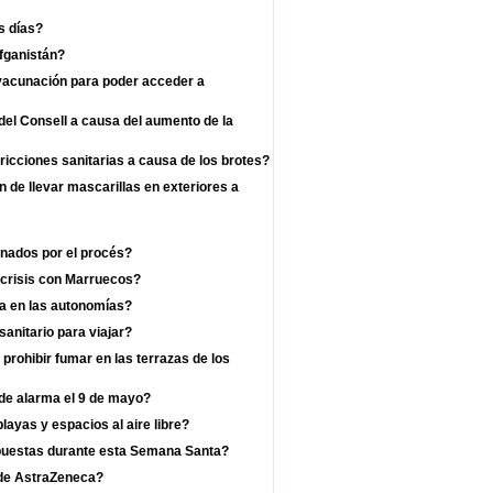
s días?
fganistán?
 vacunación para poder acceder a
el Consell a causa del aumento de la
ricciones sanitarias a causa de los brotes?
n de llevar mascarillas en exteriores a
enados por el procés?
 crisis con Marruecos?
a en las autonomías?
anitario para viajar?
prohibir fumar en las terrazas de los
 de alarma el 9 de mayo?
layas y espacios al aire libre?
mpuestas durante esta Semana Santa?
a de AstraZeneca?