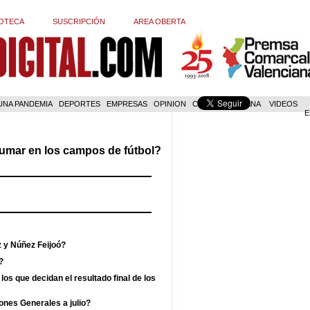
OTECA
SUSCRIPCIÓN
AREA OBERTA
 UNA PANDEMIA
DEPORTES
EMPRESAS
OPINION
COM. VALENCIANA
VIDEOS
E
fumar en los campos de fútbol?
z y Núñez Feijoó?
?
los que decidan el resultado final de los
ones Generales a julio?