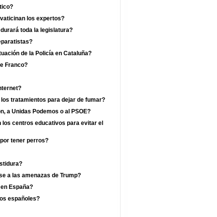
tico?
vaticinan los expertos?
rará toda la legislatura?
eparatistas?
uación de la Policía en Cataluña?
de Franco?
nternet?
 los tratamientos para dejar de fumar?
jón, a Unidas Podemos o al PSOE?
los centros educativos para evitar el
por tener perros?
estidura?
ese a las amenazas de Trump?
a en España?
los españoles?