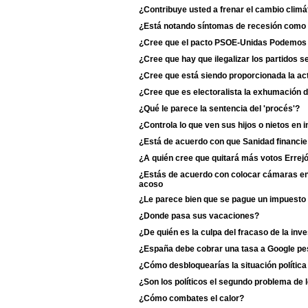
¿Contribuye usted a frenar el cambio climá
¿Está notando síntomas de recesión como 
¿Cree que el pacto PSOE-Unidas Podemos du
¿Cree que hay que ilegalizar los partidos s
¿Cree que está siendo proporcionada la act
¿Cree que es electoralista la exhumación 
¿Qué le parece la sentencia del 'procés'?
¿Controla lo que ven sus hijos o nietos en i
¿Está de acuerdo con que Sanidad financie
¿A quién cree que quitará más votos Erre
¿Estás de acuerdo con colocar cámaras en 
acoso
¿Le parece bien que se pague un impuesto 
¿Donde pasa sus vacaciones?
¿De quién es la culpa del fracaso de la inv
¿España debe cobrar una tasa a Google p
¿Cómo desbloquearías la situación polític
¿Son los políticos el segundo problema de 
¿Cómo combates el calor?