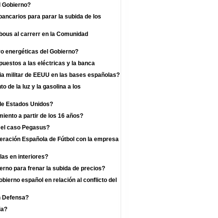
l Gobierno?
bancarios para parar la subida de los
 bous al carrerr en la Comunidad
o energéticas del Gobierno?
uestos a las eléctricas y la banca
a militar de EEUU en las bases españolas?
 de la luz y la gasolina a los
 de Estados Unidos?
iento a partir de los 16 años?
r el caso Pegasus?
deración Española de Fútbol con la empresa
las en interiores?
rno para frenar la subida de precios?
bierno español en relación al conflicto del
n Defensa?
ia?