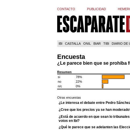
CONTACTO
PUBLICIDAD
HEMER
IBI
CASTALLA
ONIL
BIAR
TIBI
DIARIO DE
Encuesta
¿Le parece bien que se prohiba 
Resumen
si
78%
no
22%
n/c
0%
Otras encuestas
¿Le interesa el debate entre Pedro Sánche
¿Cree que los precios ya se han moderado
¿Está de acuerdo en que sean lo tribunales 
votos en Ibi?
¿Qué le parece que se adelanten las Elecci