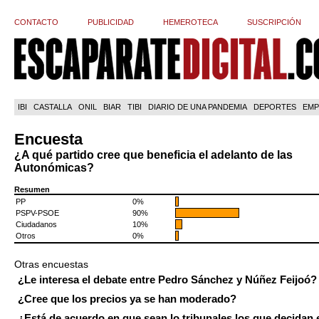
CONTACTO
PUBLICIDAD
HEMEROTECA
SUSCRIPCIÓN
IBI
CASTALLA
ONIL
BIAR
TIBI
DIARIO DE UNA PANDEMIA
DEPORTES
EMP
Encuesta
¿A qué partido cree que beneficia el adelanto de las
Autonómicas?
Resumen
PP
0%
PSPV-PSOE
90%
Ciudadanos
10%
Otros
0%
Otras encuestas
¿Le interesa el debate entre Pedro Sánchez y Núñez Feijoó?
¿Cree que los precios ya se han moderado?
¿Está de acuerdo en que sean lo tribunales los que decidan 