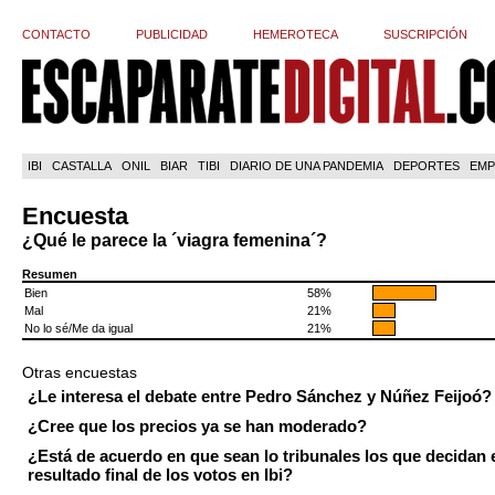
CONTACTO
PUBLICIDAD
HEMEROTECA
SUSCRIPCIÓN
IBI
CASTALLA
ONIL
BIAR
TIBI
DIARIO DE UNA PANDEMIA
DEPORTES
EMP
Encuesta
¿Qué le parece la ´viagra femenina´?
Resumen
Bien
58%
Mal
21%
No lo sé/Me da igual
21%
Otras encuestas
¿Le interesa el debate entre Pedro Sánchez y Núñez Feijoó?
¿Cree que los precios ya se han moderado?
¿Está de acuerdo en que sean lo tribunales los que decidan 
resultado final de los votos en Ibi?