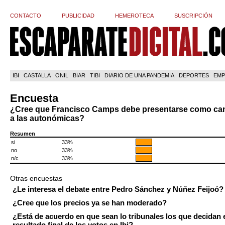
CONTACTO
PUBLICIDAD
HEMEROTECA
SUSCRIPCIÓN
IBI
CASTALLA
ONIL
BIAR
TIBI
DIARIO DE UNA PANDEMIA
DEPORTES
EMP
Encuesta
¿Cree que Francisco Camps debe presentarse como ca
a las autonómicas?
Resumen
si
33%
no
33%
n/c
33%
Otras encuestas
¿Le interesa el debate entre Pedro Sánchez y Núñez Feijoó?
¿Cree que los precios ya se han moderado?
¿Está de acuerdo en que sean lo tribunales los que decidan 
resultado final de los votos en Ibi?