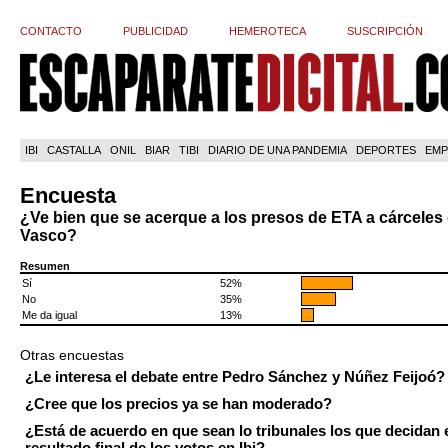
CONTACTO
PUBLICIDAD
HEMEROTECA
SUSCRIPCIÓN
IBI
CASTALLA
ONIL
BIAR
TIBI
DIARIO DE UNA PANDEMIA
DEPORTES
EMP
Encuesta
¿Ve bien que se acerque a los presos de ETA a cárceles 
Vasco?
Resumen
Sí
52%
No
35%
Me da igual
13%
Otras encuestas
¿Le interesa el debate entre Pedro Sánchez y Núñez Feijoó?
¿Cree que los precios ya se han moderado?
¿Está de acuerdo en que sean lo tribunales los que decidan 
resultado final de los votos en Ibi?