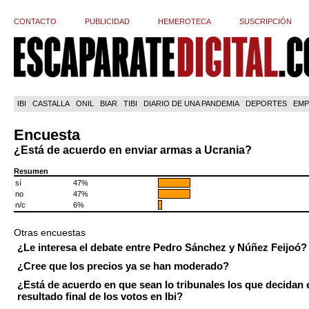
CONTACTO
PUBLICIDAD
HEMEROTECA
SUSCRIPCIÓN
IBI
CASTALLA
ONIL
BIAR
TIBI
DIARIO DE UNA PANDEMIA
DEPORTES
EMP
Encuesta
¿Está de acuerdo en enviar armas a Ucrania?
Resumen
sí
47%
no
47%
n/c
6%
Otras encuestas
¿Le interesa el debate entre Pedro Sánchez y Núñez Feijoó?
¿Cree que los precios ya se han moderado?
¿Está de acuerdo en que sean lo tribunales los que decidan 
resultado final de los votos en Ibi?