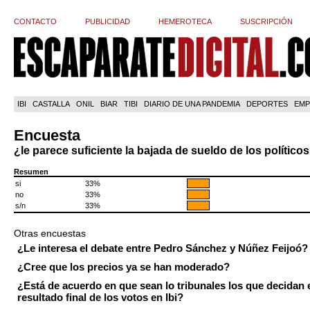
CONTACTO
PUBLICIDAD
HEMEROTECA
SUSCRIPCIÓN
IBI
CASTALLA
ONIL
BIAR
TIBI
DIARIO DE UNA PANDEMIA
DEPORTES
EMP
Encuesta
¿le parece suficiente la bajada de sueldo de los político
Resumen
si
33%
no
33%
s/n
33%
Otras encuestas
¿Le interesa el debate entre Pedro Sánchez y Núñez Feijoó?
¿Cree que los precios ya se han moderado?
¿Está de acuerdo en que sean lo tribunales los que decidan 
resultado final de los votos en Ibi?