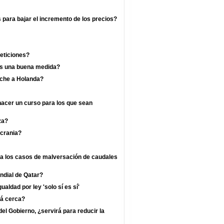
s para bajar el incremento de los precios?
eticiones?
 es una buena medida?
rche a Holanda?
hacer un curso para los que sean
za?
crania?
ra los casos de malversación de caudales
undial de Qatar?
ualdad por ley 'solo sí es sí'
tá cerca?
l Gobierno, ¿servirá para reducir la