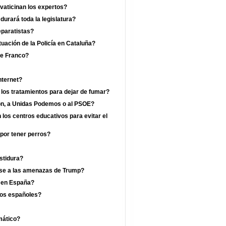
vaticinan los expertos?
rará toda la legislatura?
eparatistas?
uación de la Policía en Cataluña?
de Franco?
nternet?
 los tratamientos para dejar de fumar?
jón, a Unidas Podemos o al PSOE?
los centros educativos para evitar el
por tener perros?
estidura?
ese a las amenazas de Trump?
a en España?
los españoles?
mático?