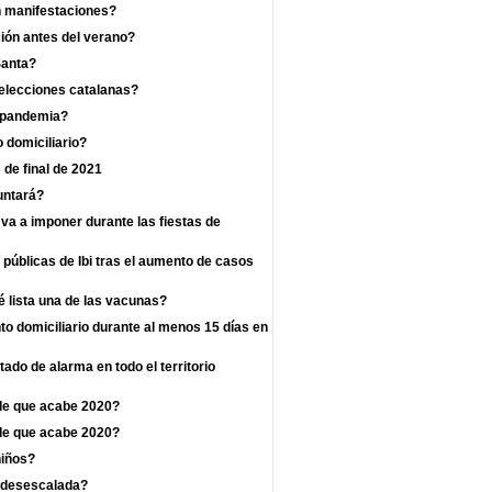
n manifestaciones?
ión antes del verano?
Santa?
 elecciones catalanas?
a pandemia?
 domiciliario?
 de final de 2021
untará?
va a imponer durante las fiestas de
 públicas de Ibi tras el aumento de casos
 lista una de las vacunas?
o domiciliario durante al menos 15 días en
ado de alarma en todo el territorio
de que acabe 2020?
de que acabe 2020?
niños?
a desescalada?