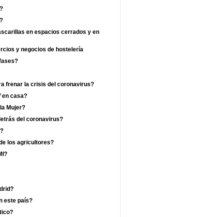
?
a?
ascarillas en espacios cerrados y en
ercios y negocios de hostelería
 fases?
 frenar la crisis del coronavirus?
’ en casa?
 la Mujer?
etrás del coronavirus?
a?
de los agricultores?
MI?
drid?
n este país?
tico?