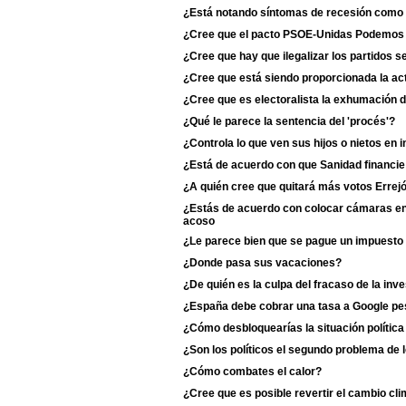
¿Está notando síntomas de recesión como 
¿Cree que el pacto PSOE-Unidas Podemos du
¿Cree que hay que ilegalizar los partidos s
¿Cree que está siendo proporcionada la act
¿Cree que es electoralista la exhumación 
¿Qué le parece la sentencia del 'procés'?
¿Controla lo que ven sus hijos o nietos en i
¿Está de acuerdo con que Sanidad financie
¿A quién cree que quitará más votos Erre
¿Estás de acuerdo con colocar cámaras en 
acoso
¿Le parece bien que se pague un impuesto 
¿Donde pasa sus vacaciones?
¿De quién es la culpa del fracaso de la inv
¿España debe cobrar una tasa a Google p
¿Cómo desbloquearías la situación polític
¿Son los políticos el segundo problema de 
¿Cómo combates el calor?
¿Cree que es posible revertir el cambio cli