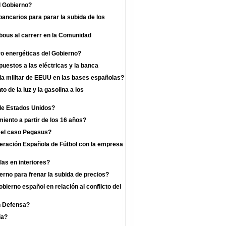
l Gobierno?
bancarios para parar la subida de los
 bous al carrerr en la Comunidad
o energéticas del Gobierno?
uestos a las eléctricas y la banca
a militar de EEUU en las bases españolas?
 de la luz y la gasolina a los
 de Estados Unidos?
iento a partir de los 16 años?
r el caso Pegasus?
deración Española de Fútbol con la empresa
las en interiores?
rno para frenar la subida de precios?
bierno español en relación al conflicto del
n Defensa?
ia?