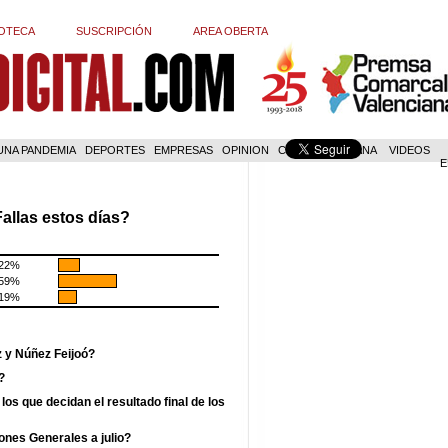
OTECA
SUSCRIPCIÓN
AREA OBERTA
 UNA PANDEMIA
DEPORTES
EMPRESAS
OPINION
COM. VALENCIANA
VIDEOS
E
allas estos días?
22%
59%
19%
z y Núñez Feijoó?
?
los que decidan el resultado final de los
ones Generales a julio?