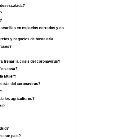
a desescalada?
?
a?
ascarillas en espacios cerrados y en
ercios y negocios de hostelería
 fases?
 frenar la crisis del coronavirus?
’ en casa?
 la Mujer?
etrás del coronavirus?
a?
de los agricultores?
MI?
drid?
n este país?