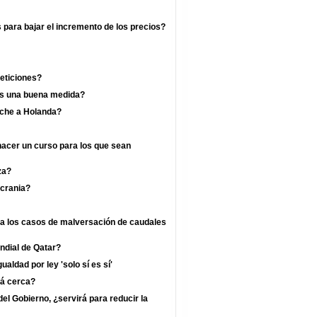
s para bajar el incremento de los precios?
eticiones?
 es una buena medida?
rche a Holanda?
hacer un curso para los que sean
za?
crania?
ra los casos de malversación de caudales
undial de Qatar?
ualdad por ley 'solo sí es sí'
tá cerca?
l Gobierno, ¿servirá para reducir la