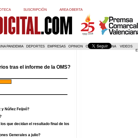
OTECA
SUSCRIPCIÓN
AREA OBERTA
 UNA PANDEMIA
DEPORTES
EMPRESAS
OPINION
COM. VALENCIANA
VIDEOS
E
ios tras el informe de la OMS?
z y Núñez Feijoó?
?
los que decidan el resultado final de los
ones Generales a julio?