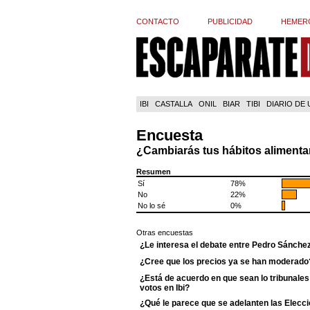
CONTACTO
PUBLICIDAD
HEMER
IBI
CASTALLA
ONIL
BIAR
TIBI
DIARIO DE
Encuesta
¿Cambiarás tus hábitos alimentar
Resumen
Sí
78%
No
22%
No lo sé
0%
Otras encuestas
¿Le interesa el debate entre Pedro Sánche
¿Cree que los precios ya se han moderado
¿Está de acuerdo en que sean lo tribunales 
votos en Ibi?
¿Qué le parece que se adelanten las Elecci