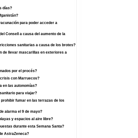
s días?
fganistán?
 vacunación para poder acceder a
el Consell a causa del aumento de la
ricciones sanitarias a causa de los brotes?
n de llevar mascarillas en exteriores a
enados por el procés?
 crisis con Marruecos?
a en las autonomías?
anitario para viajar?
prohibir fumar en las terrazas de los
 de alarma el 9 de mayo?
layas y espacios al aire libre?
mpuestas durante esta Semana Santa?
a de AstraZeneca?