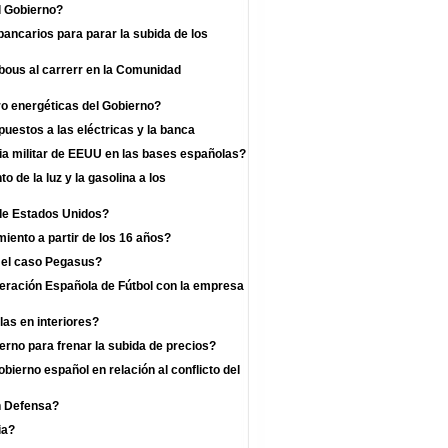
l Gobierno?
bancarios para parar la subida de los
 bous al carrerr en la Comunidad
o energéticas del Gobierno?
uestos a las eléctricas y la banca
a militar de EEUU en las bases españolas?
 de la luz y la gasolina a los
 de Estados Unidos?
iento a partir de los 16 años?
r el caso Pegasus?
deración Española de Fútbol con la empresa
las en interiores?
rno para frenar la subida de precios?
bierno español en relación al conflicto del
n Defensa?
ia?