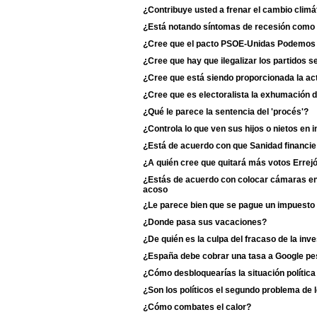
¿Contribuye usted a frenar el cambio climá
¿Está notando síntomas de recesión como 
¿Cree que el pacto PSOE-Unidas Podemos du
¿Cree que hay que ilegalizar los partidos s
¿Cree que está siendo proporcionada la act
¿Cree que es electoralista la exhumación 
¿Qué le parece la sentencia del 'procés'?
¿Controla lo que ven sus hijos o nietos en i
¿Está de acuerdo con que Sanidad financie
¿A quién cree que quitará más votos Erre
¿Estás de acuerdo con colocar cámaras en 
acoso
¿Le parece bien que se pague un impuesto 
¿Donde pasa sus vacaciones?
¿De quién es la culpa del fracaso de la inv
¿España debe cobrar una tasa a Google p
¿Cómo desbloquearías la situación polític
¿Son los políticos el segundo problema de 
¿Cómo combates el calor?