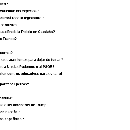
tico?
vaticinan los expertos?
rará toda la legislatura?
eparatistas?
uación de la Policía en Cataluña?
de Franco?
nternet?
 los tratamientos para dejar de fumar?
jón, a Unidas Podemos o al PSOE?
los centros educativos para evitar el
por tener perros?
estidura?
ese a las amenazas de Trump?
a en España?
los españoles?